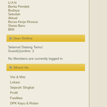
U A N
Berita Pendek
Budaya
Sekolah
Aktual
Bursa Kerja Khusus
Siswa Baru
BKK
User Online
Selamat Datang Tamu!
Guest(s)online: 2
No Members are currently logged in.
About Us
Visi & Misi
Lokasi
Sejarah SIngkat
Profil
Fasilitas
DPK Kayu & Rotan