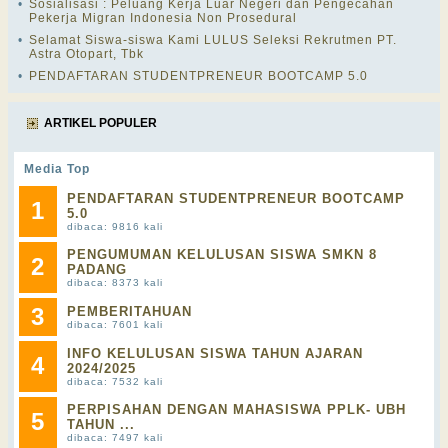
•
Sosialisasi : Peluang Kerja Luar Negeri dan Pengecahan
Pekerja Migran Indonesia Non Prosedural
•
Selamat Siswa-siswa Kami LULUS Seleksi Rekrutmen PT.
Astra Otopart, Tbk
•
PENDAFTARAN STUDENTPRENEUR BOOTCAMP 5.0
ARTIKEL POPULER
Media Top
PENDAFTARAN STUDENTPRENEUR BOOTCAMP
1
5.0
dibaca: 9816 kali
PENGUMUMAN KELULUSAN SISWA SMKN 8
2
PADANG
dibaca: 8373 kali
3
PEMBERITAHUAN
dibaca: 7601 kali
INFO KELULUSAN SISWA TAHUN AJARAN
4
2024/2025
dibaca: 7532 kali
PERPISAHAN DENGAN MAHASISWA PPLK- UBH
5
TAHUN ...
dibaca: 7497 kali