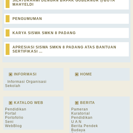
SILATURAHMI DENGAN BAPAK GUBERNUR @BUYA
MAHYELDI
PENGUMUMAN
KARYA SISWA SMKN 8 PADANG
APRESIASI SISWA SMKN 8 PADANG ATAS BANTUAN
SERTIFIKASI ...
INFORMASI
HOME
Informasi Organisasi
Sekolah
KATALOG WEB
BERITA
Pendidikan
Pameran
Portal
Kuratorial
Portofolio
Pendidikan
Seni
U A N
WebBlog
Berita Pendek
Budaya