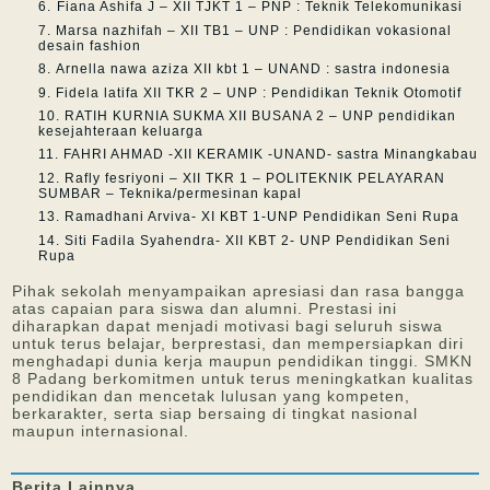
⁠Fiana Ashifa J – XII TJKT 1 – PNP : Teknik Telekomunikasi
Marsa nazhifah – XII TB1 – UNP : Pendidikan vokasional
desain fashion
Arnella nawa aziza XII kbt 1 – UNAND : sastra indonesia
Fidela latifa XII TKR 2 – UNP : Pendidikan Teknik Otomotif
RATIH KURNIA SUKMA XII BUSANA 2 – UNP pendidikan
kesejahteraan keluarga
FAHRI AHMAD -XII KERAMIK -UNAND- sastra Minangkabau
Rafly fesriyoni – XII TKR 1 – POLITEKNIK PELAYARAN
SUMBAR – Teknika/permesinan kapal
Ramadhani Arviva- XI KBT 1-UNP Pendidikan Seni Rupa
Siti Fadila Syahendra- XII KBT 2- UNP Pendidikan Seni
Rupa
Pihak sekolah menyampaikan apresiasi dan rasa bangga
atas capaian para siswa dan alumni. Prestasi ini
diharapkan dapat menjadi motivasi bagi seluruh siswa
untuk terus belajar, berprestasi, dan mempersiapkan diri
menghadapi dunia kerja maupun pendidikan tinggi. SMKN
8 Padang berkomitmen untuk terus meningkatkan kualitas
pendidikan dan mencetak lulusan yang kompeten,
berkarakter, serta siap bersaing di tingkat nasional
maupun internasional.
Berita
Lainnya