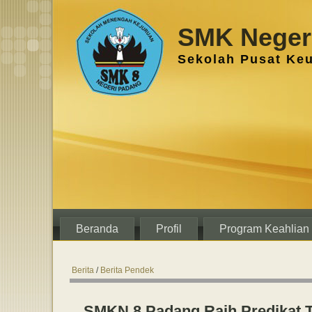
SMK Negeri
Sekolah Pusat Ke
Beranda
Profil
Program Keahlian
Berita
/
Berita Pendek
SMKN 8 Padang Raih Predikat T