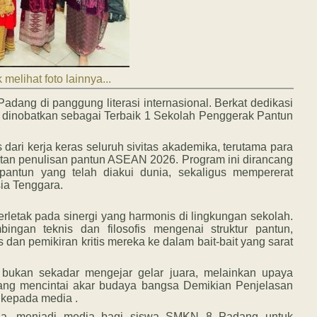
 melihat foto lainnya...
adang di panggung literasi internasional. Berkat dedikasi
es dinobatkan sebagai Terbaik 1 Sekolah Penggerak Pantun
dari kerja keras seluruh sivitas akademika, terutama para
giatan penulisan pantun ASEAN 2026. Program ini dirancang
 pantun yang telah diakui dunia, sekaligus mempererat
ia Tenggara.
etak pada sinergi yang harmonis di lingkungan sekolah.
ingan teknis dan filosofis mengenai struktur pantun,
dan pemikiran kritis mereka ke dalam bait-bait yang sarat
i bukan sekadar mengejar gelar juara, melainkan upaya
ang mencintai akar budaya bangsa Demikian Penjelasan
 kepada media .
nda, menjadi media bagi siswa SMKN 8 Padang untuk