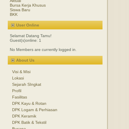
Aktual
Bursa Kerja Khusus
Siswa Baru
BKK
User Online
Selamat Datang Tamu!
Guest(s)online: 1
No Members are currently logged in.
About Us
Visi & Misi
Lokasi
Sejarah SIngkat
Profil
Fasilitas
DPK Kayu & Rotan
DPK Logam & Perhiasan
DPK Keramik
DPK Batik & Tekstil
Busana