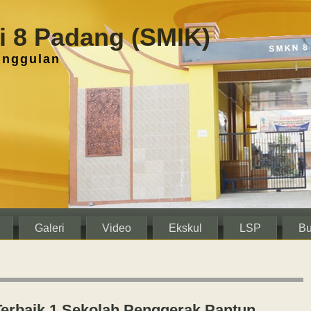
 8 Padang (SMIK)
unggulan
Galeri
Video
Ekskul
LSP
Bu
erbaik 1 Sekolah Penggerak Pantun