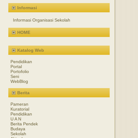
Informasi
Informasi Organisasi Sekolah
HOME
Katalog Web
Pendidikan
Portal
Portofolio
Seni
WebBlog
Berita
Pameran
Kuratorial
Pendidikan
U A N
Berita Pendek
Budaya
Sekolah