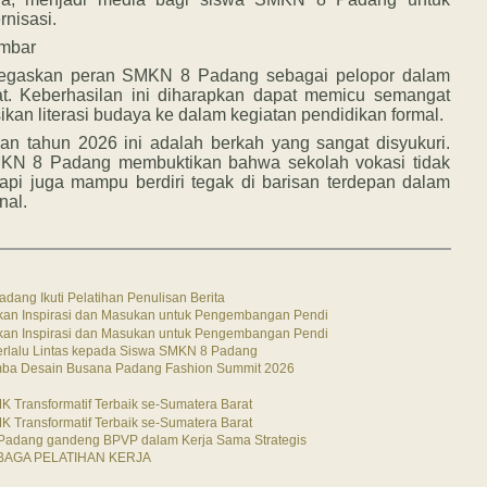
rnisasi.
mbar
negaskan peran SMKN 8 Padang sebagai pelopor dalam
at. Keberhasilan ini diharapkan dapat memicu semangat
ikan literasi budaya ke dalam kegiatan pendidikan formal.
n tahun 2026 ini adalah berkah yang sangat disyukuri.
 SMKN 8 Padang membuktikan bahwa sekolah vokasi tidak
tapi juga mampu berdiri tegak di barisan terdepan dalam
nal.
adang Ikuti Pelatihan Penulisan Berita
ikan Inspirasi dan Masukan untuk Pengembangan Pendi
ikan Inspirasi dan Masukan untuk Pengembangan Pendi
erlalu Lintas kepada Siswa SMKN 8 Padang
mba Desain Busana Padang Fashion Summit 2026
Transformatif Terbaik se-Sumatera Barat
Transformatif Terbaik se-Sumatera Barat
8 Padang gandeng BPVP dalam Kerja Sama Strategis
AGA PELATIHAN KERJA