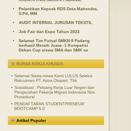
•
Pelantikan Kepsek RDS Deta Mahendra,
S.Pd, MM
•
AUDIT INTERNAL JURUSAN TEKSTIL
•
Job Fair dan Expo Tahun 2023
•
Selamat Tim Futsal SMKN 8 Padang
berhasil Meraih Juara -1 Kompetisi
Dekan Cup siswa SMA dan SMK se
BURSA KERJA KHUSUS
•
Selamat Siswa-siswa Kami LULUS Seleksi
Rekrutmen PT. Astra Otopart, Tbk
•
Sosialisasi : Peluang Kerja Luar Negeri dan
Pengecahan Pekerja Migran Indonesia Non
Prosedural
•
PENDAFTARAN STUDENTPRENEUR
BOOTCAMP 5.0
Artikel Populer