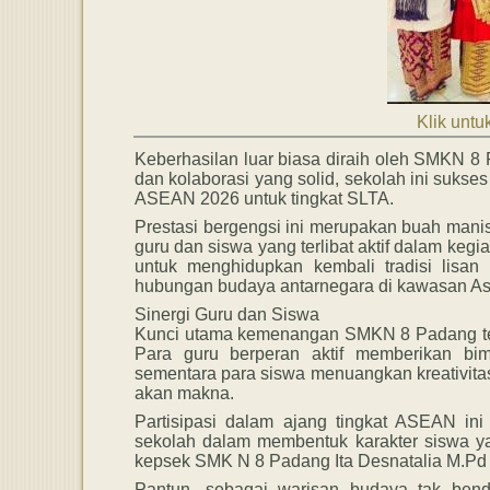
Klik untuk
Keberhasilan luar biasa diraih oleh SMKN 8 P
dan kolaborasi yang solid, sekolah ini suks
ASEAN 2026 untuk tingkat SLTA.
Prestasi bergengsi ini merupakan buah manis 
guru dan siswa yang terlibat aktif dalam ke
untuk menghidupkan kembali tradisi lisan
hubungan budaya antarnegara di kawasan As
Sinergi Guru dan Siswa
Kunci utama kemenangan SMKN 8 Padang terl
Para guru berperan aktif memberikan bimb
sementara para siswa menuangkan kreativitas 
akan makna.
Partisipasi dalam ajang tingkat ASEAN in
sekolah dalam membentuk karakter siswa y
kepsek SMK N 8 Padang Ita Desnatalia M.Pd
Pantun, sebagai warisan budaya tak be