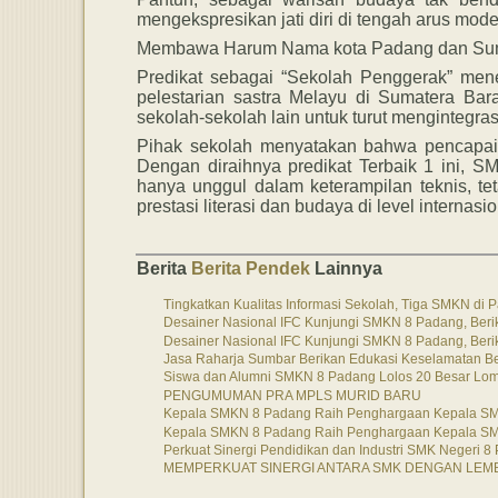
mengekspresikan jati diri di tengah arus mode
Membawa Harum Nama kota Padang dan Su
Predikat sebagai “Sekolah Penggerak” me
pelestarian sastra Melayu di Sumatera Bar
sekolah-sekolah lain untuk turut mengintegras
Pihak sekolah menyatakan bahwa pencapaia
Dengan diraihnya predikat Terbaik 1 ini,
hanya unggul dalam keterampilan teknis, te
prestasi literasi dan budaya di level internasio
Berita
Berita Pendek
Lainnya
Tingkatkan Kualitas Informasi Sekolah, Tiga SMKN di P
Desainer Nasional IFC Kunjungi SMKN 8 Padang, Ber
Desainer Nasional IFC Kunjungi SMKN 8 Padang, Ber
Jasa Raharja Sumbar Berikan Edukasi Keselamatan B
Siswa dan Alumni SMKN 8 Padang Lolos 20 Besar Lo
PENGUMUMAN PRA MPLS MURID BARU
Kepala SMKN 8 Padang Raih Penghargaan Kepala SMK 
Kepala SMKN 8 Padang Raih Penghargaan Kepala SMK 
Perkuat Sinergi Pendidikan dan Industri SMK Negeri 
MEMPERKUAT SINERGI ANTARA SMK DENGAN LEMB