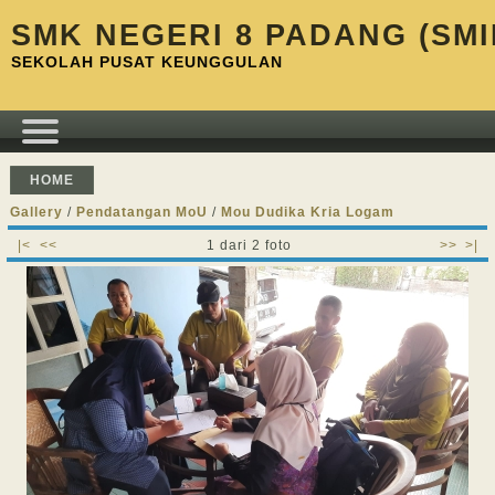
SMK NEGERI 8 PADANG (SMI
SEKOLAH PUSAT KEUNGGULAN
HOME
Gallery
/
Pendatangan MoU
/
Mou Dudika Kria Logam
|<
<<
1 dari 2 foto
>>
>|