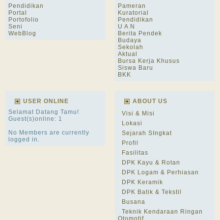
Pendidikan
Pameran
Portal
Kuratorial
Portofolio
Pendidikan
Seni
U A N
WebBlog
Berita Pendek
Budaya
Sekolah
Aktual
Bursa Kerja Khusus
Siswa Baru
BKK
USER ONLINE
ABOUT US
Selamat Datang Tamu!
Visi & Misi
Guest(s)online: 1
Lokasi
No Members are currently
Sejarah SIngkat
logged in.
Profil
Fasilitas
DPK Kayu & Rotan
DPK Logam & Perhiasan
DPK Keramik
DPK Batik & Tekstil
Busana
Teknik Kendaraan Ringan
Otomotif