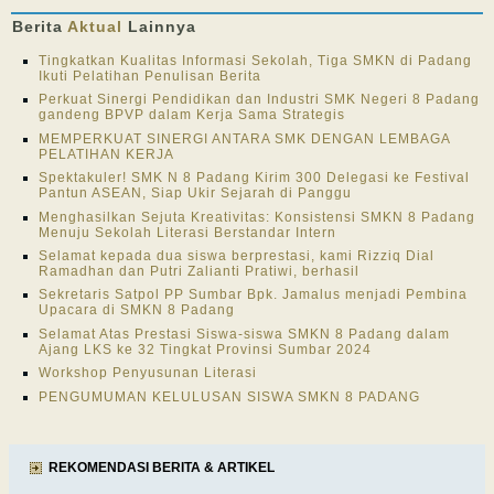
Berita
Aktual
Lainnya
Tingkatkan Kualitas Informasi Sekolah, Tiga SMKN di Padang
Ikuti Pelatihan Penulisan Berita
Perkuat Sinergi Pendidikan dan Industri SMK Negeri 8 Padang
gandeng BPVP dalam Kerja Sama Strategis
MEMPERKUAT SINERGI ANTARA SMK DENGAN LEMBAGA
PELATIHAN KERJA
Spektakuler! SMK N 8 Padang Kirim 300 Delegasi ke Festival
Pantun ASEAN, Siap Ukir Sejarah di Panggu
Menghasilkan Sejuta Kreativitas: Konsistensi SMKN 8 Padang
Menuju Sekolah Literasi Berstandar Intern
Selamat kepada dua siswa berprestasi, kami Rizziq Dial
Ramadhan dan Putri Zalianti Pratiwi, berhasil
Sekretaris Satpol PP Sumbar Bpk. Jamalus menjadi Pembina
Upacara di SMKN 8 Padang
Selamat Atas Prestasi Siswa-siswa SMKN 8 Padang dalam
Ajang LKS ke 32 Tingkat Provinsi Sumbar 2024
Workshop Penyusunan Literasi
PENGUMUMAN KELULUSAN SISWA SMKN 8 PADANG
REKOMENDASI BERITA & ARTIKEL