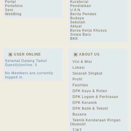
Portal
Kuratorial
Portofolio
Pendidikan
Seni
U A N
WebBlog
Berita Pendek
Budaya
Sekolah
Aktual
Bursa Kerja Khusus
Siswa Baru
BKK
USER ONLINE
ABOUT US
Selamat Datang Tamu!
Visi & Misi
Guest(s)online: 3
Lokasi
No Members are currently
Sejarah SIngkat
logged in.
Profil
Fasilitas
DPK Kayu & Rotan
DPK Logam & Perhiasan
DPK Keramik
DPK Batik & Tekstil
Busana
Teknik Kendaraan Ringan
Otomotif
TJKT