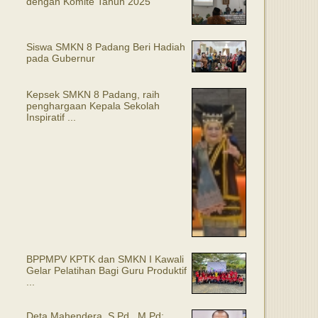
dengan Komite Tahun 2025
Siswa SMKN 8 Padang Beri Hadiah
pada Gubernur
Kepsek SMKN 8 Padang, raih
penghargaan Kepala Sekolah
Inspiratif ...
BPPMPV KPTK dan SMKN I Kawali
Gelar Pelatihan Bagi Guru Produktif
...
Deta Mahendera, S.Pd., M.Pd: