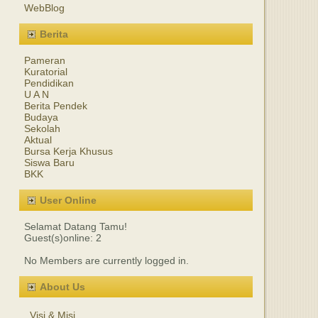
WebBlog
Berita
Pameran
Kuratorial
Pendidikan
U A N
Berita Pendek
Budaya
Sekolah
Aktual
Bursa Kerja Khusus
Siswa Baru
BKK
User Online
Selamat Datang Tamu!
Guest(s)online: 2
No Members are currently logged in.
About Us
Visi & Misi