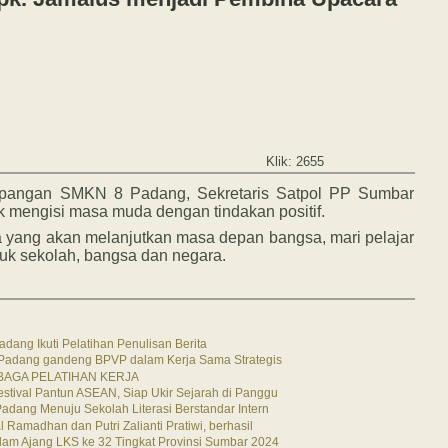
Klik: 2655
apangan SMKN 8 Padang, Sekretaris Satpol PP Sumbar
 mengisi masa muda dengan tindakan positif.
a yang akan melanjutkan masa depan bangsa, mari pelajar
ntuk sekolah, bangsa dan negara.
adang Ikuti Pelatihan Penulisan Berita
8 Padang gandeng BPVP dalam Kerja Sama Strategis
AGA PELATIHAN KERJA
estival Pantun ASEAN, Siap Ukir Sejarah di Panggu
Padang Menuju Sekolah Literasi Berstandar Intern
 Ramadhan dan Putri Zalianti Pratiwi, berhasil
lam Ajang LKS ke 32 Tingkat Provinsi Sumbar 2024