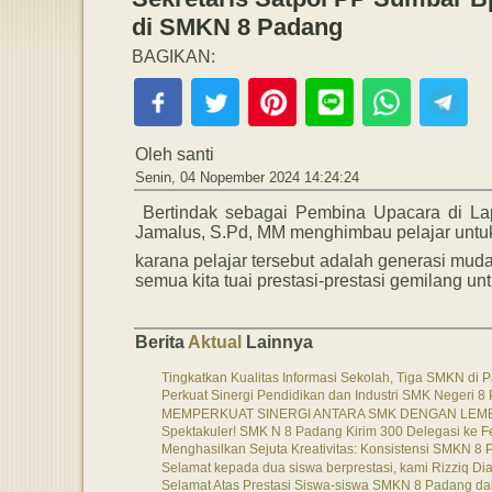
di SMKN 8 Padang
BAGIKAN:
Oleh santi
Senin, 04 Nopember 2024 14:24:24
Bertindak sebagai Pembina Upacara di L
Jamalus, S.Pd, MM menghimbau pelajar untuk
karana pelajar tersebut adalah generasi mud
semua kita tuai prestasi-prestasi gemilang u
Berita
Aktual
Lainnya
Tingkatkan Kualitas Informasi Sekolah, Tiga SMKN di P
Perkuat Sinergi Pendidikan dan Industri SMK Negeri 
MEMPERKUAT SINERGI ANTARA SMK DENGAN LEMB
Spektakuler! SMK N 8 Padang Kirim 300 Delegasi ke F
Menghasilkan Sejuta Kreativitas: Konsistensi SMKN 8 
Selamat kepada dua siswa berprestasi, kami Rizziq Dial
Selamat Atas Prestasi Siswa-siswa SMKN 8 Padang da