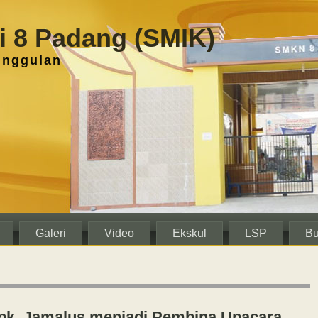
 8 Padang (SMIK)
unggulan
Galeri
Video
Ekskul
LSP
Bu
Bpk. Jamalus menjadi Pembina Upacara