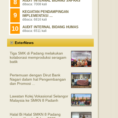
8
AUDIT INTERNAL BIDANG SAPRAS
dibaca: 7008 kali
KEGIATAN PENDAMPINGAN
9
IMPLEMENTASI ...
dibaca: 6816 kali
10
AUDIT INTERNAL BIDANG HUMAS
dibaca: 6511 kali
ExterNews
Tiga SMK di Padang melakukan
kolaborasi memproduksi seragam
batik
Pertemuan dengan Dirut Bank
Nagari dalam hal Pengembangan
dan Promosi ...
Lawatan Kolej Vokasional Selangor
Malaysia ke SMKN 8 Padanh
Halal Bi Halal SMKN 8 Padang