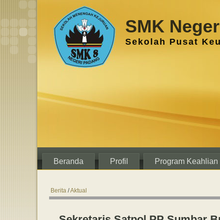
SMK Negeri
Sekolah Pusat Ke
Beranda
Profil
Program Keahlian
Berita
/
Aktual
Sekretaris Satpol PP Sumbar 