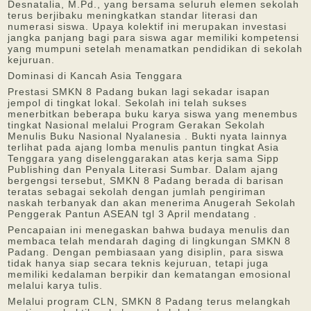
Desnatalia, M.Pd., yang bersama seluruh elemen sekolah
terus berjibaku meningkatkan standar literasi dan
numerasi siswa. Upaya kolektif ini merupakan investasi
jangka panjang bagi para siswa agar memiliki kompetensi
yang mumpuni setelah menamatkan pendidikan di sekolah
kejuruan.
Dominasi di Kancah Asia Tenggara
Prestasi SMKN 8 Padang bukan lagi sekadar isapan
jempol di tingkat lokal. Sekolah ini telah sukses
menerbitkan beberapa buku karya siswa yang menembus
tingkat Nasional melalui Program Gerakan Sekolah
Menulis Buku Nasional Nyalanesia . Bukti nyata lainnya
terlihat pada ajang lomba menulis pantun tingkat Asia
Tenggara yang diselenggarakan atas kerja sama Sipp
Publishing dan Penyala Literasi Sumbar. Dalam ajang
bergengsi tersebut, SMKN 8 Padang berada di barisan
teratas sebagai sekolah dengan jumlah pengiriman
naskah terbanyak dan akan menerima Anugerah Sekolah
Penggerak Pantun ASEAN tgl 3 April mendatang .
Pencapaian ini menegaskan bahwa budaya menulis dan
membaca telah mendarah daging di lingkungan SMKN 8
Padang. Dengan pembiasaan yang disiplin, para siswa
tidak hanya siap secara teknis kejuruan, tetapi juga
memiliki kedalaman berpikir dan kematangan emosional
melalui karya tulis.
Melalui program CLN, SMKN 8 Padang terus melangkah