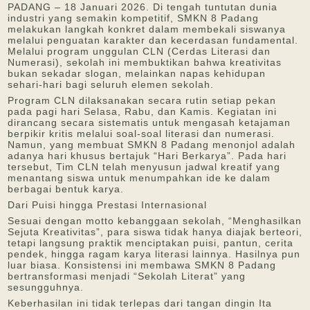
PADANG – 18 Januari 2026. Di tengah tuntutan dunia
industri yang semakin kompetitif, SMKN 8 Padang
melakukan langkah konkret dalam membekali siswanya
melalui penguatan karakter dan kecerdasan fundamental.
Melalui program unggulan CLN (Cerdas Literasi dan
Numerasi), sekolah ini membuktikan bahwa kreativitas
bukan sekadar slogan, melainkan napas kehidupan
sehari-hari bagi seluruh elemen sekolah.
Program CLN dilaksanakan secara rutin setiap pekan
pada pagi hari Selasa, Rabu, dan Kamis. Kegiatan ini
dirancang secara sistematis untuk mengasah ketajaman
berpikir kritis melalui soal-soal literasi dan numerasi.
Namun, yang membuat SMKN 8 Padang menonjol adalah
adanya hari khusus bertajuk “Hari Berkarya”. Pada hari
tersebut, Tim CLN telah menyusun jadwal kreatif yang
menantang siswa untuk menumpahkan ide ke dalam
berbagai bentuk karya.
Dari Puisi hingga Prestasi Internasional
Sesuai dengan motto kebanggaan sekolah, “Menghasilkan
Sejuta Kreativitas”, para siswa tidak hanya diajak berteori,
tetapi langsung praktik menciptakan puisi, pantun, cerita
pendek, hingga ragam karya literasi lainnya. Hasilnya pun
luar biasa. Konsistensi ini membawa SMKN 8 Padang
bertransformasi menjadi “Sekolah Literat” yang
sesungguhnya.
Keberhasilan ini tidak terlepas dari tangan dingin Ita