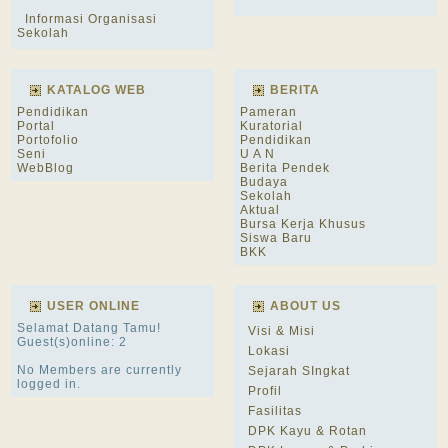
Informasi Organisasi
Sekolah
KATALOG WEB
BERITA
Pendidikan
Pameran
Portal
Kuratorial
Portofolio
Pendidikan
Seni
U A N
WebBlog
Berita Pendek
Budaya
Sekolah
Aktual
Bursa Kerja Khusus
Siswa Baru
BKK
USER ONLINE
ABOUT US
Selamat Datang Tamu!
Visi & Misi
Guest(s)online: 2
Lokasi
No Members are currently
Sejarah SIngkat
logged in.
Profil
Fasilitas
DPK Kayu & Rotan