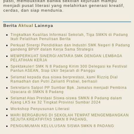
pasti, membuktikan bahwa sekolah kejuruan mampu
menjadi pusat literasi yang melahirkan generasi kreatif,
cerdas, dan siap mendunia.
Berita
Aktual
Lainnya
Tingkatkan Kualitas Informasi Sekolah, Tiga SMKN di Padang
Ikuti Pelatihan Penulisan Berita
Perkuat Sinergi Pendidikan dan Industri SMK Negeri 8 Padang
gandeng BPVP dalam Kerja Sama Strategis
MEMPERKUAT SINERGI ANTARA SMK DENGAN LEMBAGA
PELATIHAN KERJA
Spektakuler! SMK N 8 Padang Kirim 300 Delegasi ke Festival
Pantun ASEAN, Siap Ukir Sejarah di Panggu
Selamat kepada dua siswa berprestasi, kami Rizziq Dial
Ramadhan dan Putri Zalianti Pratiwi, berhasil
Sekretaris Satpol PP Sumbar Bpk. Jamalus menjadi Pembina
Upacara di SMKN 8 Padang
Selamat Atas Prestasi Siswa-siswa SMKN 8 Padang dalam
Ajang LKS ke 32 Tingkat Provinsi Sumbar 2024
Workshop Penyusunan Literasi
MARI BERGABUNG DI SEKOLAH TEMPAT MENGEMBANGKAN
SEJUTA KREATIFITAS SMKN 8 PADANG,
PENGUMUMAN KELULUSAN SISWA SMKN 8 PADANG