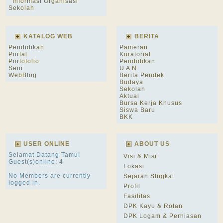
Informasi Organisasi
Sekolah
KATALOG WEB
BERITA
Pendidikan
Pameran
Portal
Kuratorial
Portofolio
Pendidikan
Seni
U A N
WebBlog
Berita Pendek
Budaya
Sekolah
Aktual
Bursa Kerja Khusus
Siswa Baru
BKK
USER ONLINE
ABOUT US
Selamat Datang Tamu!
Visi & Misi
Guest(s)online: 4
Lokasi
No Members are currently
Sejarah SIngkat
logged in.
Profil
Fasilitas
DPK Kayu & Rotan
DPK Logam & Perhiasan