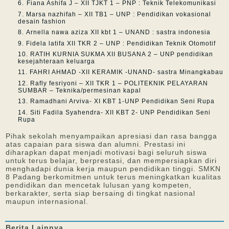
⁠Fiana Ashifa J – XII TJKT 1 – PNP : Teknik Telekomunikasi
Marsa nazhifah – XII TB1 – UNP : Pendidikan vokasional
desain fashion
Arnella nawa aziza XII kbt 1 – UNAND : sastra indonesia
Fidela latifa XII TKR 2 – UNP : Pendidikan Teknik Otomotif
RATIH KURNIA SUKMA XII BUSANA 2 – UNP pendidikan
kesejahteraan keluarga
FAHRI AHMAD -XII KERAMIK -UNAND- sastra Minangkabau
Rafly fesriyoni – XII TKR 1 – POLITEKNIK PELAYARAN
SUMBAR – Teknika/permesinan kapal
Ramadhani Arviva- XI KBT 1-UNP Pendidikan Seni Rupa
Siti Fadila Syahendra- XII KBT 2- UNP Pendidikan Seni
Rupa
Pihak sekolah menyampaikan apresiasi dan rasa bangga
atas capaian para siswa dan alumni. Prestasi ini
diharapkan dapat menjadi motivasi bagi seluruh siswa
untuk terus belajar, berprestasi, dan mempersiapkan diri
menghadapi dunia kerja maupun pendidikan tinggi. SMKN
8 Padang berkomitmen untuk terus meningkatkan kualitas
pendidikan dan mencetak lulusan yang kompeten,
berkarakter, serta siap bersaing di tingkat nasional
maupun internasional.
Berita
Lainnya