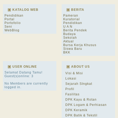
KATALOG WEB
BERITA
Pendidikan
Pameran
Portal
Kuratorial
Portofolio
Pendidikan
Seni
U A N
WebBlog
Berita Pendek
Budaya
Sekolah
Aktual
Bursa Kerja Khusus
Siswa Baru
BKK
USER ONLINE
ABOUT US
Selamat Datang Tamu!
Visi & Misi
Guest(s)online: 3
Lokasi
No Members are currently
Sejarah SIngkat
logged in.
Profil
Fasilitas
DPK Kayu & Rotan
DPK Logam & Perhiasan
DPK Keramik
DPK Batik & Tekstil