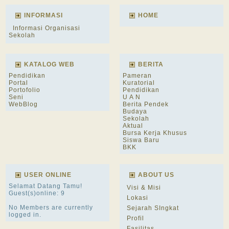
INFORMASI
HOME
Informasi Organisasi
Sekolah
KATALOG WEB
BERITA
Pendidikan
Pameran
Portal
Kuratorial
Portofolio
Pendidikan
Seni
U A N
WebBlog
Berita Pendek
Budaya
Sekolah
Aktual
Bursa Kerja Khusus
Siswa Baru
BKK
USER ONLINE
ABOUT US
Selamat Datang Tamu!
Visi & Misi
Guest(s)online: 9
Lokasi
No Members are currently
Sejarah SIngkat
logged in.
Profil
Fasilitas