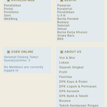
KATALOG WEB
BERITA
Pendidikan
Pameran
Portal
Kuratorial
Portofolio
Pendidikan
Seni
U A N
WebBlog
Berita Pendek
Budaya
Sekolah
Aktual
Bursa Kerja Khusus
Siswa Baru
BKK
USER ONLINE
ABOUT US
Selamat Datang Tamu!
Visi & Misi
Guest(s)online: 3
Lokasi
No Members are currently
Sejarah SIngkat
logged in.
Profil
Fasilitas
DPK Kayu & Rotan
DPK Logam & Perhiasan
DPK Keramik
DPK Batik & Tekstil
Busana
Teknik Kendaraan Ringan