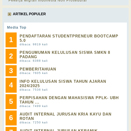
Pekerja Migran Indonesia Non Prosedural
ARTIKEL POPULER
Media Top
PENDAFTARAN STUDENTPRENEUR BOOTCAMP
1
5.0
dibaca: 9819 kali
PENGUMUMAN KELULUSAN SISWA SMKN 8
2
PADANG
dibaca: 8388 kali
3
PEMBERITAHUAN
dibaca: 7605 kali
INFO KELULUSAN SISWA TAHUN AJARAN
4
2024/2025
dibaca: 7536 kali
PERPISAHAN DENGAN MAHASISWA PPLK- UBH
5
TAHUN ...
dibaca: 7499 kali
AUDIT INTERNAL JURUSAN KRIA KAYU DAN
6
ROTAN
dibaca: 7250 kali
AUDIT INTERNAL JURUSAN KERAMIK