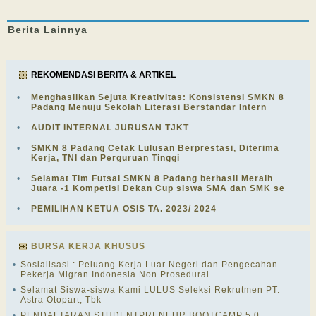
Berita
Lainnya
REKOMENDASI BERITA & ARTIKEL
•
Menghasilkan Sejuta Kreativitas: Konsistensi SMKN 8
Padang Menuju Sekolah Literasi Berstandar Intern
•
AUDIT INTERNAL JURUSAN TJKT
•
SMKN 8 Padang Cetak Lulusan Berprestasi, Diterima
Kerja, TNI dan Perguruan Tinggi
•
Selamat Tim Futsal SMKN 8 Padang berhasil Meraih
Juara -1 Kompetisi Dekan Cup siswa SMA dan SMK se
•
PEMILIHAN KETUA OSIS TA. 2023/ 2024
BURSA KERJA KHUSUS
•
Sosialisasi : Peluang Kerja Luar Negeri dan Pengecahan
Pekerja Migran Indonesia Non Prosedural
•
Selamat Siswa-siswa Kami LULUS Seleksi Rekrutmen PT.
Astra Otopart, Tbk
•
PENDAFTARAN STUDENTPRENEUR BOOTCAMP 5.0