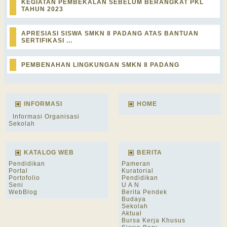
KEGIATAN PEMBEKALAN SEBELUM BERANGKAT PKL
TAHUN 2023
APRESIASI SISWA SMKN 8 PADANG ATAS BANTUAN
SERTIFIKASI ...
PEMBENAHAN LINGKUNGAN SMKN 8 PADANG
INFORMASI
HOME
Informasi Organisasi
Sekolah
KATALOG WEB
BERITA
Pendidikan
Pameran
Portal
Kuratorial
Portofolio
Pendidikan
Seni
U A N
WebBlog
Berita Pendek
Budaya
Sekolah
Aktual
Bursa Kerja Khusus