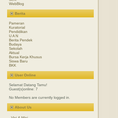
WebBlog
Berita
Pameran
Kuratorial
Pendidikan
U A N
Berita Pendek
Budaya
Sekolah
Aktual
Bursa Kerja Khusus
Siswa Baru
BKK
User Online
Selamat Datang Tamu!
Guest(s)online: 7
No Members are currently logged in.
About Us
Visi & Misi