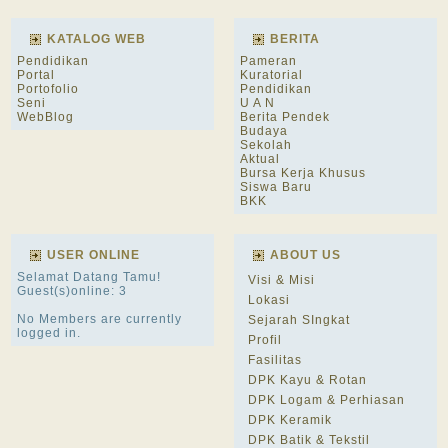
KATALOG WEB
BERITA
Pendidikan
Pameran
Portal
Kuratorial
Portofolio
Pendidikan
Seni
U A N
WebBlog
Berita Pendek
Budaya
Sekolah
Aktual
Bursa Kerja Khusus
Siswa Baru
BKK
USER ONLINE
ABOUT US
Selamat Datang Tamu!
Visi & Misi
Guest(s)online: 3
Lokasi
No Members are currently
Sejarah SIngkat
logged in.
Profil
Fasilitas
DPK Kayu & Rotan
DPK Logam & Perhiasan
DPK Keramik
DPK Batik & Tekstil