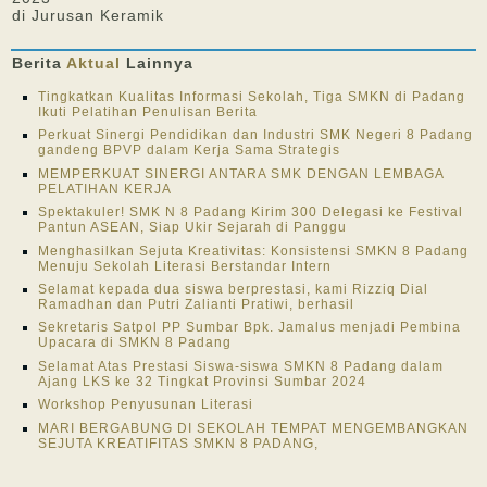
di Jurusan Keramik
Berita
Aktual
Lainnya
Tingkatkan Kualitas Informasi Sekolah, Tiga SMKN di Padang
Ikuti Pelatihan Penulisan Berita
Perkuat Sinergi Pendidikan dan Industri SMK Negeri 8 Padang
gandeng BPVP dalam Kerja Sama Strategis
MEMPERKUAT SINERGI ANTARA SMK DENGAN LEMBAGA
PELATIHAN KERJA
Spektakuler! SMK N 8 Padang Kirim 300 Delegasi ke Festival
Pantun ASEAN, Siap Ukir Sejarah di Panggu
Menghasilkan Sejuta Kreativitas: Konsistensi SMKN 8 Padang
Menuju Sekolah Literasi Berstandar Intern
Selamat kepada dua siswa berprestasi, kami Rizziq Dial
Ramadhan dan Putri Zalianti Pratiwi, berhasil
Sekretaris Satpol PP Sumbar Bpk. Jamalus menjadi Pembina
Upacara di SMKN 8 Padang
Selamat Atas Prestasi Siswa-siswa SMKN 8 Padang dalam
Ajang LKS ke 32 Tingkat Provinsi Sumbar 2024
Workshop Penyusunan Literasi
MARI BERGABUNG DI SEKOLAH TEMPAT MENGEMBANGKAN
SEJUTA KREATIFITAS SMKN 8 PADANG,