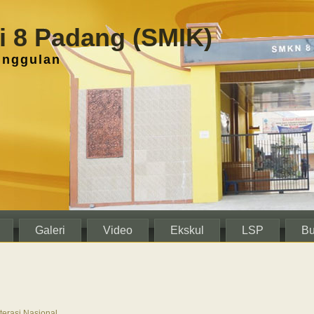
 8 Padang (SMIK)
unggulan
Galeri
Video
Ekskul
LSP
Bu
erasi Nasional