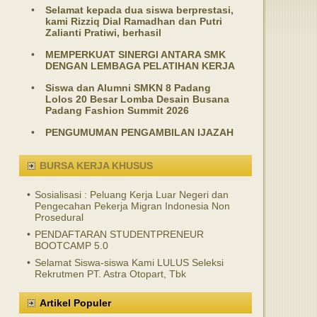
•
Selamat kepada dua siswa berprestasi,
kami Rizziq Dial Ramadhan dan Putri
Zalianti Pratiwi, berhasil
•
MEMPERKUAT SINERGI ANTARA SMK
DENGAN LEMBAGA PELATIHAN KERJA
•
Siswa dan Alumni SMKN 8 Padang
Lolos 20 Besar Lomba Desain Busana
Padang Fashion Summit 2026
•
PENGUMUMAN PENGAMBILAN IJAZAH
BURSA KERJA KHUSUS
•
Sosialisasi : Peluang Kerja Luar Negeri dan
Pengecahan Pekerja Migran Indonesia Non
Prosedural
•
PENDAFTARAN STUDENTPRENEUR
BOOTCAMP 5.0
•
Selamat Siswa-siswa Kami LULUS Seleksi
Rekrutmen PT. Astra Otopart, Tbk
Artikel Populer