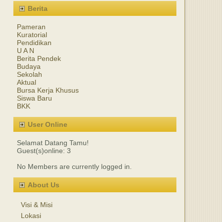
Berita
Pameran
Kuratorial
Pendidikan
U A N
Berita Pendek
Budaya
Sekolah
Aktual
Bursa Kerja Khusus
Siswa Baru
BKK
User Online
Selamat Datang Tamu!
Guest(s)online: 3
No Members are currently logged in.
About Us
Visi & Misi
Lokasi