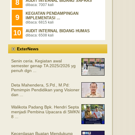
8
AUDIT INTERNAL BIDANG SAPRAS
dibaca: 7007 kali
KEGIATAN PENDAMPINGAN
9
IMPLEMENTASI ...
dibaca: 6815 kali
10
AUDIT INTERNAL BIDANG HUMAS
dibaca: 6508 kali
ExterNews
Senin ceria. Kegiatan awal
semester genap TA 2025/2026 yg
penuh dgn ...
Deta Mahendera, S.Pd., M.Pd:
Pemimpin Pendidikan yang Visioner
dan ...
Walikota Padang Bpk. Hendri Septa
menjadi Pembina Upacara di SMKN
8 ...
Kecerdasan Buatan Mendukung