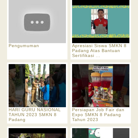
Pengumuman
Apresiasi Siswa SMKN 8
Padang Atas Bantuan
Sertifikasi ...
HARI GURU NASIONAL
Persiapan Job Fair dan
TAHUN 2023 SMKN 8
Expo SMKN 8 Padang
Padang
Tahun 2023