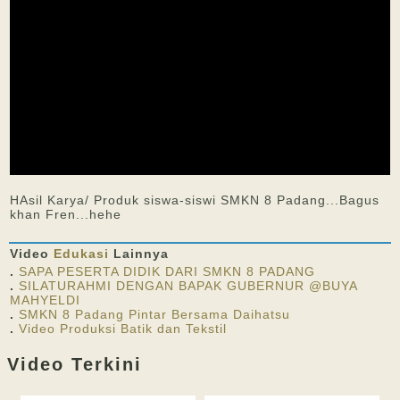
HAsil Karya/ Produk siswa-siswi SMKN 8 Padang...Bagus
khan Fren...hehe
Video
Edukasi
Lainnya
.
SAPA PESERTA DIDIK DARI SMKN 8 PADANG
.
SILATURAHMI DENGAN BAPAK GUBERNUR @BUYA
MAHYELDI
.
SMKN 8 Padang Pintar Bersama Daihatsu
.
Video Produksi Batik dan Tekstil
Video Terkini