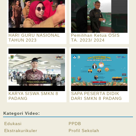
HARI GURU NASIONAL
Pemilihan Ketua OSIS
TAHUN 2023
TA. 2023/ 2024
KARYA SISWA SMKN 8
SAPA PESERTA DIDIK
PADANG
DARI SMKN 8 PADANG
Kategori Video:
Edukasi
PPDB
Ekstrakurikuler
Profil Sekolah