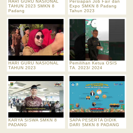
HARI GURU NASIONAL
Persiapan Job Fair dan
TAHUN 2023 SMKN 8
Expo SMKN 8 Padang
Padang
Tahun 2023
HARI GURU NASIONAL
Pemilihan Ketua OSIS
TAHUN 2023
TA. 2023/ 2024
KARYA SISWA SMKN 8
SAPA PESERTA DIDIK
PADANG
DARI SMKN 8 PADANG