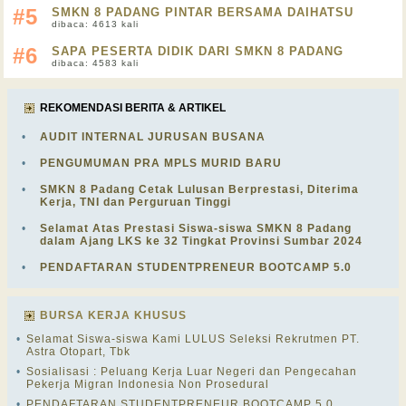
#5
SMKN 8 PADANG PINTAR BERSAMA DAIHATSU
dibaca: 4613 kali
#6
SAPA PESERTA DIDIK DARI SMKN 8 PADANG
dibaca: 4583 kali
REKOMENDASI BERITA & ARTIKEL
•
AUDIT INTERNAL JURUSAN BUSANA
•
PENGUMUMAN PRA MPLS MURID BARU
•
SMKN 8 Padang Cetak Lulusan Berprestasi, Diterima
Kerja, TNI dan Perguruan Tinggi
•
Selamat Atas Prestasi Siswa-siswa SMKN 8 Padang
dalam Ajang LKS ke 32 Tingkat Provinsi Sumbar 2024
•
PENDAFTARAN STUDENTPRENEUR BOOTCAMP 5.0
BURSA KERJA KHUSUS
•
Selamat Siswa-siswa Kami LULUS Seleksi Rekrutmen PT.
Astra Otopart, Tbk
•
Sosialisasi : Peluang Kerja Luar Negeri dan Pengecahan
Pekerja Migran Indonesia Non Prosedural
•
PENDAFTARAN STUDENTPRENEUR BOOTCAMP 5.0