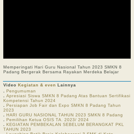
Memperingati Hari Guru Nasional Tahun 2023 SMKN 8
Padang Bergerak Bersama Rayakan Merdeka Belajar
Video
Kegiatan & even
Lainnya
.
Pengumuman
.
Apresiasi Siswa SMKN 8 Padang Atas Bantuan Sertifikasi
Kompetensi Tahun 2024
.
Persiapan Job Fair dan Expo SMKN 8 Padang Tahun
2023
.
HARI GURU NASIONAL TAHUN 2023 SMKN 8 Padang
.
Pemilihan Ketua OSIS TA. 2023/ 2024
.
KEGIATAN PEMBEKALAN SEBELUM BERANGKAT PKL
TAHUN 2023