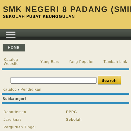
SMK NEGERI 8 PADANG (SMI
SEKOLAH PUSAT KEUNGGULAN
HOME
Katalog
Yang Baru
Yang Populer
Tambah Link
Website
Katalog
/
Pendidikan
Subkategori
Departemen
PPPG
Jardiknas
Sekolah
Perguruan Tinggi