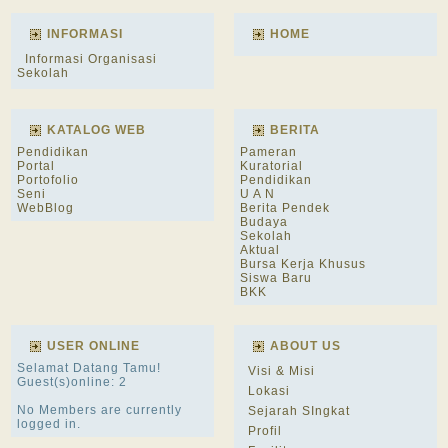
INFORMASI
HOME
Informasi Organisasi
Sekolah
KATALOG WEB
BERITA
Pendidikan
Pameran
Portal
Kuratorial
Portofolio
Pendidikan
Seni
U A N
WebBlog
Berita Pendek
Budaya
Sekolah
Aktual
Bursa Kerja Khusus
Siswa Baru
BKK
USER ONLINE
ABOUT US
Selamat Datang Tamu!
Visi & Misi
Guest(s)online: 2
Lokasi
No Members are currently
Sejarah SIngkat
logged in.
Profil