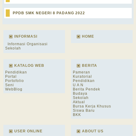
PPDB SMK NEGERI 8 PADANG 2022
INFORMASI
HOME
Informasi Organisasi
Sekolah
KATALOG WEB
BERITA
Pendidikan
Pameran
Portal
Kuratorial
Portofolio
Pendidikan
Seni
U A N
WebBlog
Berita Pendek
Budaya
Sekolah
Aktual
Bursa Kerja Khusus
Siswa Baru
BKK
USER ONLINE
ABOUT US