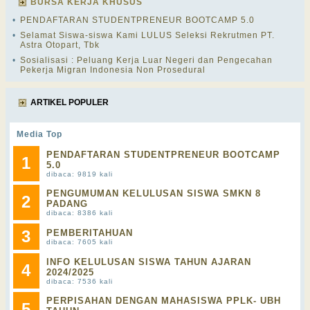
BURSA KERJA KHUSUS
•
PENDAFTARAN STUDENTPRENEUR BOOTCAMP 5.0
•
Selamat Siswa-siswa Kami LULUS Seleksi Rekrutmen PT.
Astra Otopart, Tbk
•
Sosialisasi : Peluang Kerja Luar Negeri dan Pengecahan
Pekerja Migran Indonesia Non Prosedural
ARTIKEL POPULER
Media Top
PENDAFTARAN STUDENTPRENEUR BOOTCAMP
1
5.0
dibaca: 9819 kali
PENGUMUMAN KELULUSAN SISWA SMKN 8
2
PADANG
dibaca: 8386 kali
3
PEMBERITAHUAN
dibaca: 7605 kali
INFO KELULUSAN SISWA TAHUN AJARAN
4
2024/2025
dibaca: 7536 kali
PERPISAHAN DENGAN MAHASISWA PPLK- UBH
5