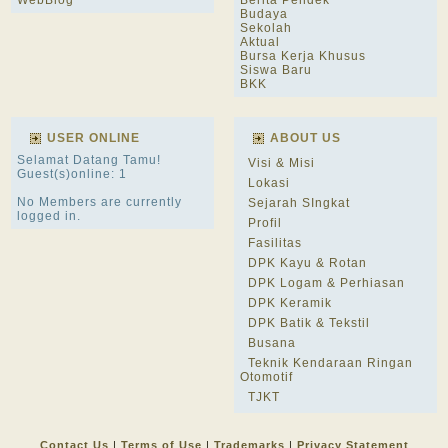
WebBlog
Berita Pendek
Budaya
Sekolah
Aktual
Bursa Kerja Khusus
Siswa Baru
BKK
USER ONLINE
ABOUT US
Selamat Datang Tamu!
Visi & Misi
Guest(s)online: 1
Lokasi
No Members are currently
Sejarah SIngkat
logged in.
Profil
Fasilitas
DPK Kayu & Rotan
DPK Logam & Perhiasan
DPK Keramik
DPK Batik & Tekstil
Busana
Teknik Kendaraan Ringan
Otomotif
TJKT
Contact Us
|
Terms of Use
|
Trademarks
|
Privacy Statement