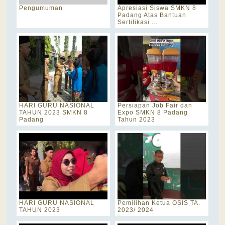
Pengumuman
Apresiasi Siswa SMKN 8
Padang Atas Bantuan
Sertifikasi ...
HARI GURU NASIONAL
Persiapan Job Fair dan
TAHUN 2023 SMKN 8
Expo SMKN 8 Padang
Padang
Tahun 2023
HARI GURU NASIONAL
Pemilihan Ketua OSIS TA.
TAHUN 2023
2023/ 2024