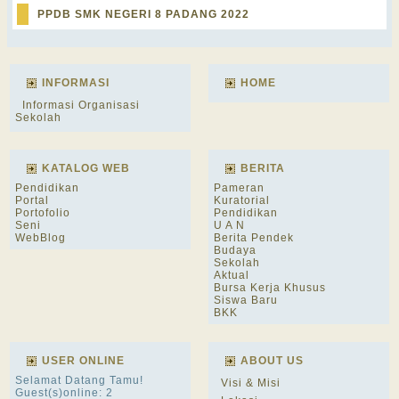
PPDB SMK NEGERI 8 PADANG 2022
INFORMASI
HOME
Informasi Organisasi
Sekolah
KATALOG WEB
BERITA
Pendidikan
Pameran
Portal
Kuratorial
Portofolio
Pendidikan
Seni
U A N
WebBlog
Berita Pendek
Budaya
Sekolah
Aktual
Bursa Kerja Khusus
Siswa Baru
BKK
USER ONLINE
ABOUT US
Selamat Datang Tamu!
Visi & Misi
Guest(s)online: 2