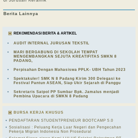
di Jurusan Keramik
Berita
Lainnya
REKOMENDASI BERITA & ARTIKEL
•
AUDIT INTERNAL JURUSAN TEKSTIL
•
MARI BERGABUNG DI SEKOLAH TEMPAT
MENGEMBANGKAN SEJUTA KREATIFITAS SMKN 8
PADANG,
•
Perpisahan Dengan Mahasiswa PPLK- UBH Tahun 2023
•
Spektakuler! SMK N 8 Padang Kirim 300 Delegasi ke
Festival Pantun ASEAN, Siap Ukir Sejarah di Panggu
•
Sekretaris Satpol PP Sumbar Bpk. Jamalus menjadi
Pembina Upacara di SMKN 8 Padang
BURSA KERJA KHUSUS
•
PENDAFTARAN STUDENTPRENEUR BOOTCAMP 5.0
•
Sosialisasi : Peluang Kerja Luar Negeri dan Pengecahan
Pekerja Migran Indonesia Non Prosedural