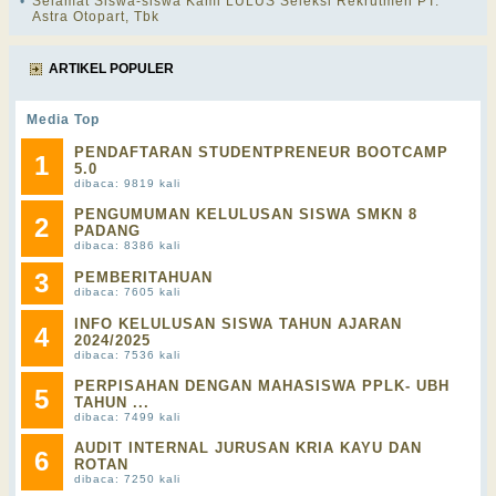
•
Selamat Siswa-siswa Kami LULUS Seleksi Rekrutmen PT.
Astra Otopart, Tbk
ARTIKEL POPULER
Media Top
PENDAFTARAN STUDENTPRENEUR BOOTCAMP
1
5.0
dibaca: 9819 kali
PENGUMUMAN KELULUSAN SISWA SMKN 8
2
PADANG
dibaca: 8386 kali
3
PEMBERITAHUAN
dibaca: 7605 kali
INFO KELULUSAN SISWA TAHUN AJARAN
4
2024/2025
dibaca: 7536 kali
PERPISAHAN DENGAN MAHASISWA PPLK- UBH
5
TAHUN ...
dibaca: 7499 kali
AUDIT INTERNAL JURUSAN KRIA KAYU DAN
6
ROTAN
dibaca: 7250 kali