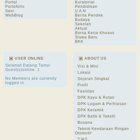
Portal
Kuratorial
Portofolio
Pendidikan
Seni
U A N
WebBlog
Berita Pendek
Budaya
Sekolah
Aktual
Bursa Kerja Khusus
Siswa Baru
BKK
USER ONLINE
ABOUT US
Selamat Datang Tamu!
Visi & Misi
Guest(s)online: 1
Lokasi
No Members are currently
Sejarah SIngkat
logged in.
Profil
Fasilitas
DPK Kayu & Rotan
DPK Logam & Perhiasan
DPK Keramik
DPK Batik & Tekstil
Busana
Teknik Kendaraan Ringan
Otomotif
TJKT