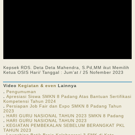
Kepsek RDS. Deta Deta Mahendra, S.Pd,MM ikut Memilih
Ketua OSIS Hari/ Tanggal : Jum'at / 25 Nofember 2023
Video
Kegiatan & even
Lainnya
.
Pengumuman
.
Apresiasi Siswa SMKN 8 Padang Atas Bantuan Sertifikasi
Kompetensi Tahun 2024
.
Persiapan Job Fair dan Expo SMKN 8 Padang Tahun
2023
.
HARI GURU NASIONAL TAHUN 2023 SMKN 8 Padang
.
HARI GURU NASIONAL TAHUN 2023
.
KEGIATAN PEMBEKALAN SEBELUM BERANGKAT PKL
TAHUN 2023