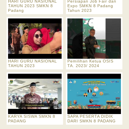
HARI GURU NASIONAL
Persiapan Job Fair dan
TAHUN 2023 SMKN 8
Expo SMKN 8 Padang
Padang
Tahun 2023
HARI GURU NASIONAL
Pemilihan Ketua OSIS
TAHUN 2023
TA. 2023/ 2024
KARYA SISWA SMKN 8
SAPA PESERTA DIDIK
PADANG
DARI SMKN 8 PADANG