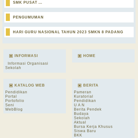
SMK PUSAT ...
PENGUMUMAN
HARI GURU NASIONAL TAHUN 2023 SMKN 8 PADANG
INFORMASI
HOME
Informasi Organisasi
Sekolah
KATALOG WEB
BERITA
Pendidikan
Pameran
Portal
Kuratorial
Portofolio
Pendidikan
Seni
U A N
WebBlog
Berita Pendek
Budaya
Sekolah
Aktual
Bursa Kerja Khusus
Siswa Baru
BKK