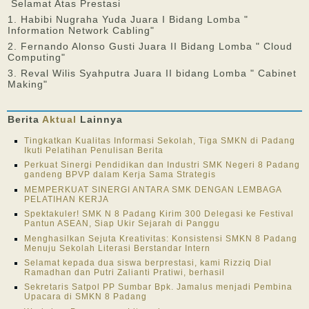
Selamat Atas Prestasi
1. Habibi Nugraha Yuda Juara I Bidang Lomba "
Information Network Cabling"
2. Fernando Alonso Gusti Juara II Bidang Lomba " Cloud
Computing"
3. Reval Wilis Syahputra Juara II bidang Lomba " Cabinet
Making"
Berita
Aktual
Lainnya
Tingkatkan Kualitas Informasi Sekolah, Tiga SMKN di Padang
Ikuti Pelatihan Penulisan Berita
Perkuat Sinergi Pendidikan dan Industri SMK Negeri 8 Padang
gandeng BPVP dalam Kerja Sama Strategis
MEMPERKUAT SINERGI ANTARA SMK DENGAN LEMBAGA
PELATIHAN KERJA
Spektakuler! SMK N 8 Padang Kirim 300 Delegasi ke Festival
Pantun ASEAN, Siap Ukir Sejarah di Panggu
Menghasilkan Sejuta Kreativitas: Konsistensi SMKN 8 Padang
Menuju Sekolah Literasi Berstandar Intern
Selamat kepada dua siswa berprestasi, kami Rizziq Dial
Ramadhan dan Putri Zalianti Pratiwi, berhasil
Sekretaris Satpol PP Sumbar Bpk. Jamalus menjadi Pembina
Upacara di SMKN 8 Padang