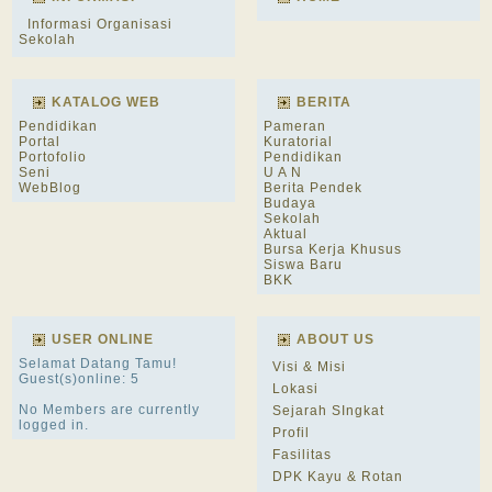
Informasi Organisasi
Sekolah
KATALOG WEB
BERITA
Pendidikan
Pameran
Portal
Kuratorial
Portofolio
Pendidikan
Seni
U A N
WebBlog
Berita Pendek
Budaya
Sekolah
Aktual
Bursa Kerja Khusus
Siswa Baru
BKK
USER ONLINE
ABOUT US
Selamat Datang Tamu!
Visi & Misi
Guest(s)online: 5
Lokasi
No Members are currently
Sejarah SIngkat
logged in.
Profil
Fasilitas
DPK Kayu & Rotan