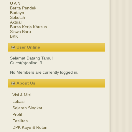
U A N
Berita Pendek
Budaya
Sekolah
Aktual
Bursa Kerja Khusus
Siswa Baru
BKK
User Online
Selamat Datang Tamu!
Guest(s)online: 3
No Members are currently logged in.
About Us
Visi & Misi
Lokasi
Sejarah SIngkat
Profil
Fasilitas
DPK Kayu & Rotan