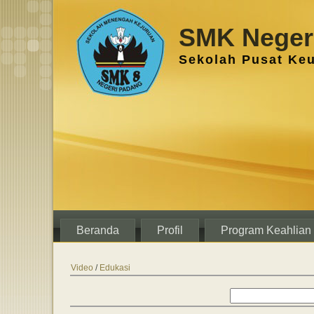
SMK Negeri
Sekolah Pusat Ke
Beranda
Profil
Program Keahlian
Video
/
Edukasi