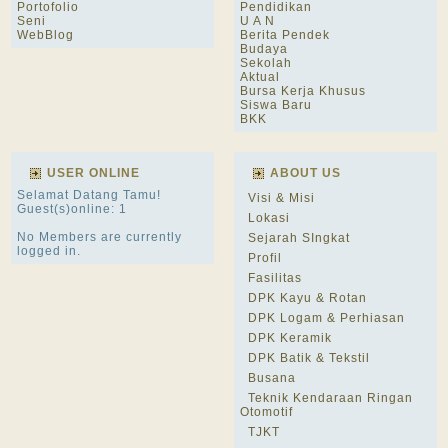
Portofolio
Pendidikan
Seni
U A N
WebBlog
Berita Pendek
Budaya
Sekolah
Aktual
Bursa Kerja Khusus
Siswa Baru
BKK
USER ONLINE
ABOUT US
Selamat Datang Tamu!
Visi & Misi
Guest(s)online: 1
Lokasi
No Members are currently
Sejarah SIngkat
logged in.
Profil
Fasilitas
DPK Kayu & Rotan
DPK Logam & Perhiasan
DPK Keramik
DPK Batik & Tekstil
Busana
Teknik Kendaraan Ringan
Otomotif
TJKT