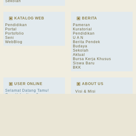
Sekolah
KATALOG WEB
BERITA
Pendidikan
Pameran
Portal
Kuratorial
Portofolio
Pendidikan
Seni
U A N
WebBlog
Berita Pendek
Budaya
Sekolah
Aktual
Bursa Kerja Khusus
Siswa Baru
BKK
USER ONLINE
ABOUT US
Selamat Datang Tamu!
Visi & Misi
Guest(s)online: 6
Lokasi
No Members are currently
Sejarah SIngkat
logged in.
Profil
Fasilitas
DPK Kayu & Rotan
DPK Logam & Perhiasan
DPK Keramik