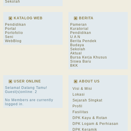
Sekolah
KATALOG WEB
BERITA
Pendidikan
Pameran
Portal
Kuratorial
Portofolio
Pendidikan
Seni
U A N
WebBlog
Berita Pendek
Budaya
Sekolah
Aktual
Bursa Kerja Khusus
Siswa Baru
BKK
USER ONLINE
ABOUT US
Selamat Datang Tamu!
Visi & Misi
Guest(s)online: 2
Lokasi
No Members are currently
Sejarah SIngkat
logged in.
Profil
Fasilitas
DPK Kayu & Rotan
DPK Logam & Perhiasan
DPK Keramik