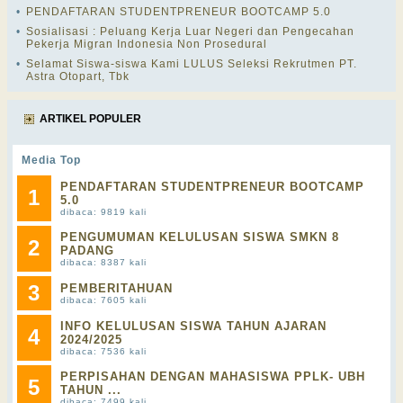
•
PENDAFTARAN STUDENTPRENEUR BOOTCAMP 5.0
•
Sosialisasi : Peluang Kerja Luar Negeri dan Pengecahan
Pekerja Migran Indonesia Non Prosedural
•
Selamat Siswa-siswa Kami LULUS Seleksi Rekrutmen PT.
Astra Otopart, Tbk
ARTIKEL POPULER
Media Top
PENDAFTARAN STUDENTPRENEUR BOOTCAMP
1
5.0
dibaca: 9819 kali
PENGUMUMAN KELULUSAN SISWA SMKN 8
2
PADANG
dibaca: 8387 kali
3
PEMBERITAHUAN
dibaca: 7605 kali
INFO KELULUSAN SISWA TAHUN AJARAN
4
2024/2025
dibaca: 7536 kali
PERPISAHAN DENGAN MAHASISWA PPLK- UBH
5
TAHUN ...
dibaca: 7499 kali