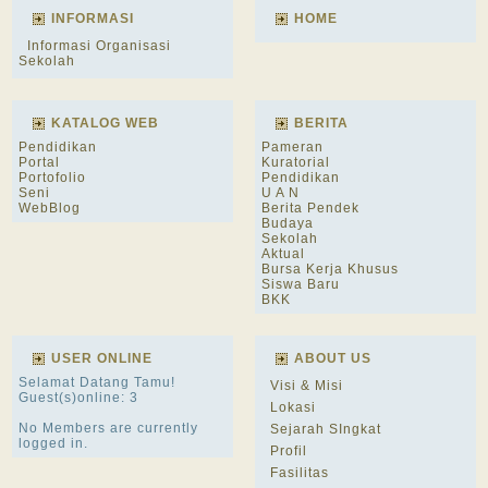
INFORMASI
HOME
Informasi Organisasi
Sekolah
KATALOG WEB
BERITA
Pendidikan
Pameran
Portal
Kuratorial
Portofolio
Pendidikan
Seni
U A N
WebBlog
Berita Pendek
Budaya
Sekolah
Aktual
Bursa Kerja Khusus
Siswa Baru
BKK
USER ONLINE
ABOUT US
Selamat Datang Tamu!
Visi & Misi
Guest(s)online: 3
Lokasi
No Members are currently
Sejarah SIngkat
logged in.
Profil
Fasilitas