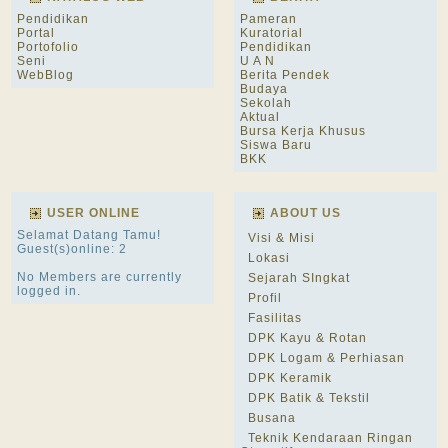
Pendidikan
Pameran
Portal
Kuratorial
Portofolio
Pendidikan
Seni
U A N
WebBlog
Berita Pendek
Budaya
Sekolah
Aktual
Bursa Kerja Khusus
Siswa Baru
BKK
USER ONLINE
ABOUT US
Selamat Datang Tamu!
Visi & Misi
Guest(s)online: 2
Lokasi
No Members are currently
Sejarah SIngkat
logged in.
Profil
Fasilitas
DPK Kayu & Rotan
DPK Logam & Perhiasan
DPK Keramik
DPK Batik & Tekstil
Busana
Teknik Kendaraan Ringan